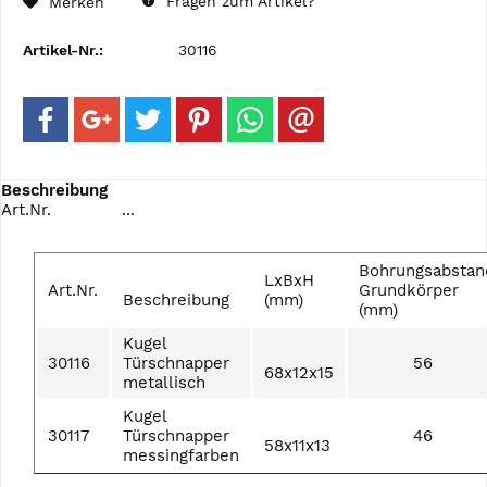
Fragen zum Artikel?
Merken
Artikel-Nr.:
30116
Beschreibung
Art.Nr. ...
Bohrungsabstan
LxBxH
Art.Nr.
Grundkörper
Beschreibung
(mm)
(mm)
Kugel
30116
Türschnapper
56
68x12x15
metallisch
Kugel
30117
Türschnapper
46
58x11x13
messingfarben