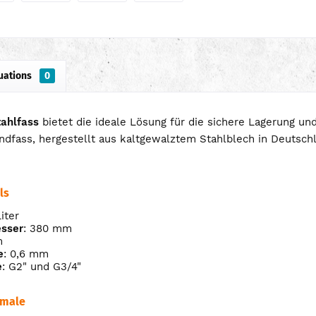
uations
0
tahlfass
bietet die ideale Lösung für die sichere Lagerung un
dfass, hergestellt aus kaltgewalztem Stahlblech in Deutschl
ls
Liter
sser
: 380 mm
m
e
: 0,6 mm
e
: G2" und G3/4"
kmale