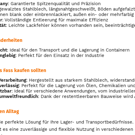
many
: Garantierte Spitzenqualität und Präzision
tgewalztes Stahlblech, längsnahtgeschweißt, Böden aufgefalzt
Innen blank oder einbrennlackiert, außen ein- oder mehrfarbig
r
: Vollständige Entleerung für maximale Effizienz
tät
: Leichte Lackfehler können vorhanden sein, beeinträchtige
derheiten
cht
: Ideal für den Transport und die Lagerung in Containern
nglebig
: Perfekt für den Einsatz in der Industrie
 Fass kaufen sollten
erarbeitung
: Hergestellt aus starkem Stahlblech, widerstand
verlässig
: Perfekt für die Lagerung von Ölen, Chemikalien un
etzbar
: Ideal für verschiedene Anwendungen, vom industriellen
 umweltfreundlich
: Dank der restentleerbaren Bauweise wird A
ren Alltag
die perfekte Lösung für Ihre Lager- und Transportbedürfnisse
t es eine zuverlässige und flexible Nutzung in verschiedenen 