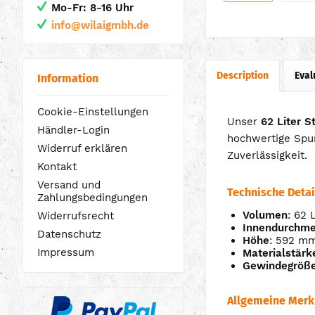
Mo-Fr: 8-16 Uhr
info@wilaigmbh.de
Description
Eval
Information
Cookie-Einstellungen
Unser
62 Liter S
Händler-Login
hochwertige Spun
Widerruf erklären
Zuverlässigkeit.
Kontakt
Versand und
Technische Detai
Zahlungsbedingungen
Volumen
: 62 
Widerrufsrecht
Innendurchme
Datenschutz
Höhe
: 592 m
Impressum
Materialstärk
Gewindegröß
Allgemeine Mer