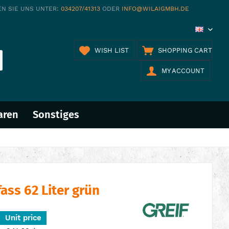
EN SIE UNS UNTER:
034207/41313
ODER
INFO@WILAIGMBH.DE
EN
WISH LIST
SHOPPING CART
MY ACCOUNT
aren
Sonstiges
ass 62 Liter grün
Unit price