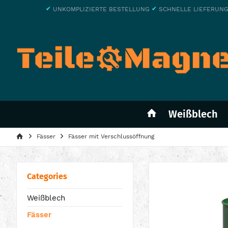
✔
✔
UNKOMPLIZIERTE BESTELLUNG
SCHNELLE LIEFERUN
Weißblech
Fässer
Fässer mit Verschlussöffnung
Categories
Weißblech
Fässer