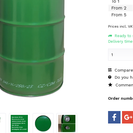
To
1
From
2
From
5
Prices incl. V
Ready to s
Delivery time
Compare
Do you ha
Commen
Order numb