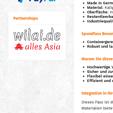
Made in Ger
Material
: Kal
Oberfläche
: 
Restentleerba
Partnershops
Industriequali
Spundfass Beson
Containergere
Robust und la
Warum Sie dieses
Hochwertige V
Sicher und zu
Flexibel eins
Effizient und
Integration in Ih
Dieses Fass ist 
Materialien biete