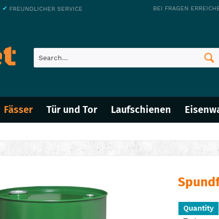
✔
BEI FRAGEN ERREICH
G
FREUNDLICHER SERVICE
Fässer
Tür und Tor
Laufschienen
Eisenw
Spundf
Quantity