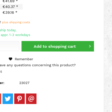
€41.69 *
€40.37 *
€39.16 *
AT
plus shipping costs
hip today,
 appr. 1-3 workdays
Add to
shopping cart
Remember
ve any questions concerning this product?
t
er:
23027