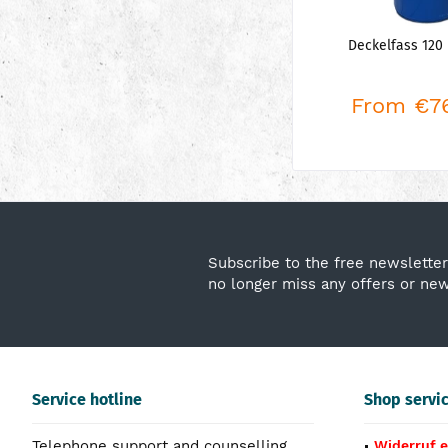
Deckelfass 120 
From €76
Subscribe to the free newsletter
no longer miss any offers or ne
Service hotline
Shop servi
Telephone support and counselling
Widerruf e