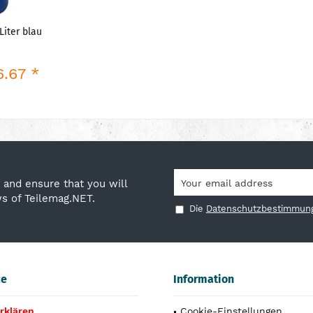
Liter blau
.67 *
 and ensure that you will
ws of Teilemag.NET.
Die
Datenschutzbestimmun
ce
Information
rklären
Cookie-Einstellungen