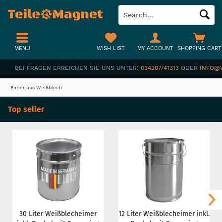
MENU
WISH LIST
MY ACCOUNT
SHOPPING CART
BEI FRAGEN ERREICHEN SIE UNS UNTER:
034207/41313
ODER
INFO@
Eimer aus Weißblech
Top seller
30 Liter Weißblecheimer
12 Liter Weißblecheimer inkl.