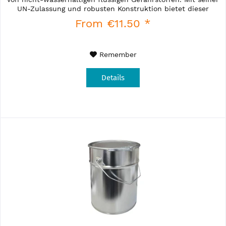
UN-Zulassung und robusten Konstruktion bietet dieser
Eimer...
From €11.50 *
Remember
Details