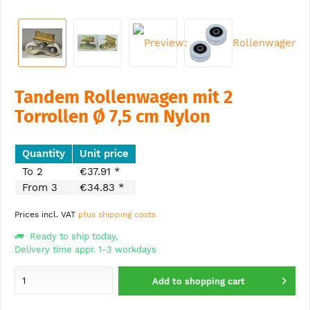
Tandem Rollenwagen mit 2
Torrollen Ø 7,5 cm Nylon
Quantity
Unit price
To
2
€37.91 *
From
3
€34.83 *
Prices incl. VAT
plus shipping costs
Ready to ship today,
Delivery time appr. 1-3 workdays
Add to
shopping cart