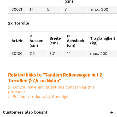
(cm)
30071
17
5
7
max. 300
2x Torrolle
Ø
Ø
Breite
Tragfähigkeit
Art.Nr.
Aussen
Achsloch
(cm)
(kg)
(cm)
(cm)
30106
7,5
3,7
1,1
max. 200
Related links to "Tandem Rollenwagen mit 2
Torrollen Ø 7,5 cm Nylon"
Do you have any questions concerning this
product?
Further products by Sonstige
Customers also bought